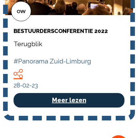
BE­STUUR­DERS­CON­FE­REN­TIE 2022
Terugblik
#Panorama Zuid-Limburg
28-02-23
Meer lezen