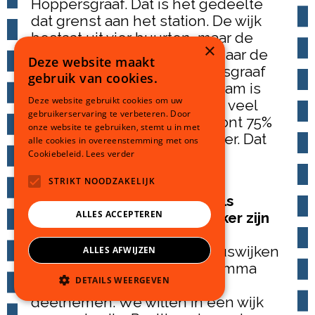
Hoppersgraaf. Dat is het gedeelte
dat grenst aan het station. De wijk
bestaat uit vier buurten, maar de
×
naam ‘GMS’ verwijst alleen naar de
Deze website maakt
eerste drie buurten. Hoppersgraaf
gebruik van cookies.
komt daar niet in voor. Die naam is
Deze website gebruikt cookies om uw
minder goed bekend. Hier is veel
gebruikerservaring te verbeteren. Door
verloop. Binnen tien jaar woont 75%
onze website te gebruiken, stemt u in met
van de bewoners er niet meer. Dat
alle cookies in overeenstemming met ons
heeft impact op hoe de wijk
Cookiebeleid.
Lees verder
functioneert.”
STRIKT NOODZAKELIJK
Wat is de reden dat jullie als
ALLES ACCEPTEREN
Wonen Limburg de kartrekker zijn
in deze aanpak?
“GMS is een van de drie focuswijken
ALLES AFWIJZEN
binnen het Nationaal Programma
DETAILS WEERGEVEN
Heerlen-Noord, waar wij aan
deelnemen. We willen in een wijk