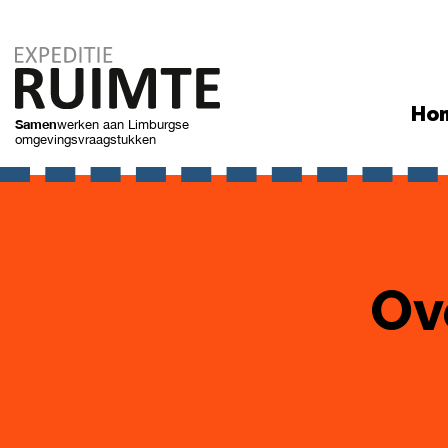
Ho
Samen
werken
aan Limburgse
omgevingsvraagstukken
Ov