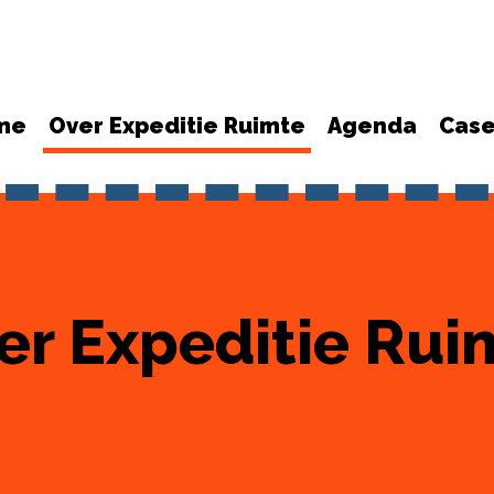
me
Over Expeditie Ruimte
Agenda
Cas
er Expeditie Rui