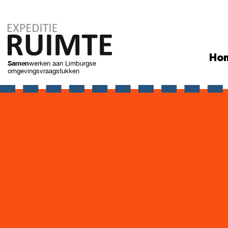
Ho
Samen
werken
aan Limburgse
omgevingsvraagstukken