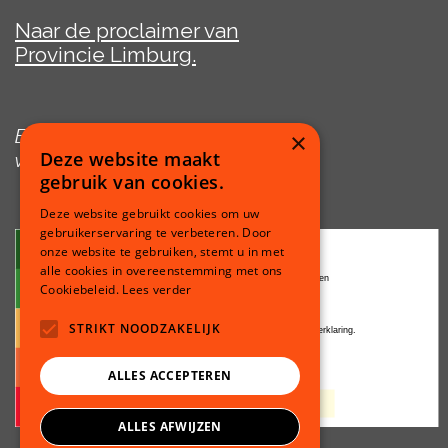
Naar de proclaimer van
Provincie Limburg.
Expeditie Ruimte is een initiatief
×
Deze website maakt
van de Provincie Limburg
gebruik van cookies.
Deze website gebruikt cookies om uw
gebruikerservaring te verbeteren. Door
onze website te gebruiken, stemt u in met
alle cookies in overeenstemming met ons
Cookiebeleid.
Lees verder
STRIKT NOODZAKELIJK
ALLES ACCEPTEREN
ALLES AFWIJZEN