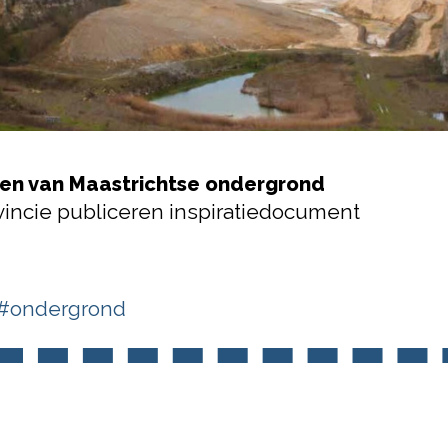
gen van Maastrichtse ondergrond
ncie publiceren inspiratiedocument
#ondergrond