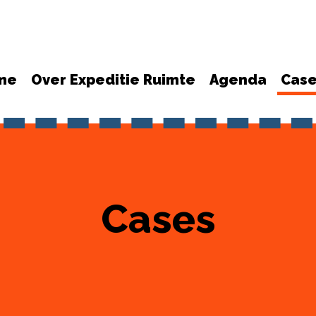
me
Over Expeditie Ruimte
Agenda
Cas
Cases